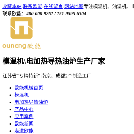
收藏本站
-
联系欧能
-
在线留言
-
网站地图
专注模温机、油温机、
联系欧能：
400-000-9261
/
151-9595-6304
模温机\电加热导热油炉生产厂家
江苏省"专精特新" 南京、成都2个制造工厂
欧能机械首页
模温机
电加热导热油炉
产品中心
应用案例
欧能新闻
走进欧能