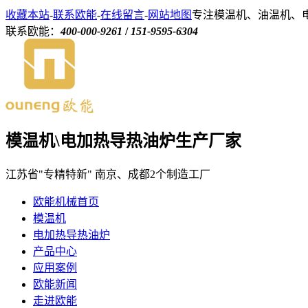
收藏本站
-
联系欧能
-
在线留言
-
网站地图
专注模温机、油温机、
联系欧能：
400-000-9261
/
151-9595-6304
模温机\电加热导热油炉生产厂家
江苏省"专精特新" 南京、成都2个制造工厂
欧能机械首页
模温机
电加热导热油炉
产品中心
应用案例
欧能新闻
走进欧能