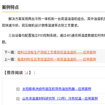
案例特点
解决方案采用两台冷热一体机和一台高温油温机组合。其中油温机负
现快速冷却，双压缩机设计使降温速率达到工艺要求。
三台设备均配置独立PID控制系统，通过485通讯将温度数据实时
题。
下一篇：
塑料过滤板生产烧结工艺模具控温油温机——应用案例
上一篇：
脂类材料反应釜控温双机一体高温油温机——应用案例
太阳能电池组件层压机导热油加热器—应用案例
山东非金属材料研究所（53所）冷热控温—应用案例