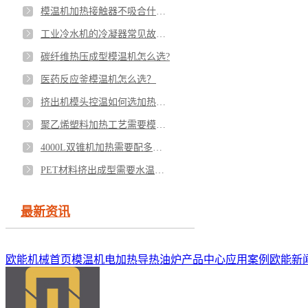
模温机加热接触器不吸合什么原因？
工业冷水机的冷凝器常见故障有哪些？
碳纤维热压成型模温机怎么选?
医药反应釜模温机怎么选？
挤出机模头控温如何选加热设备？
聚乙烯塑料加热工艺需要模温机吗？
4000L双锥机加热需要配多少功率的模温机？
PET材料挤出成型需要水温机还是冷水机？
最新资讯
欧能机械首页
模温机
电加热导热油炉
产品中心
应用案例
欧能新