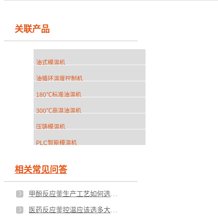
关联产品
油式模温机
油循环温度控制机
180℃标准油温机
300℃高温油温机
压铸模温机
PLC智能模温机
相关常见问答
甲酚反应釜生产工艺如何选加热设备？
医药反应釜控温应该选多大功率模温机？